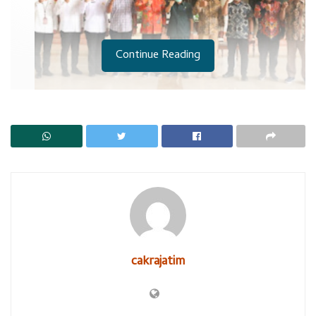
Continue Reading
Bupati Muhdlor dan Bos Maspion, Alim Markus foto bersama
Cakrajatim.com, Sidoarjo:Beberapa perusahaan di jalur
Frontage Gedangan, merelakan aset lahan perusahaannya
untuk kepentingan pembangunan jalan frontage road. Total
luas lahan yang dihibahkan ke pemkab Sidoarjo seluas 11. 959
M2.
cakrajatim
Ada 6 perusahaan yang menghibahkan tanahnya ke Pemkab
Sidoarjo. Perusahaan itu yakni PT. Trias Sentosa Tbk yang
menghibahkan tanahnya seluas 1.190 m2, PT. Jaya Land