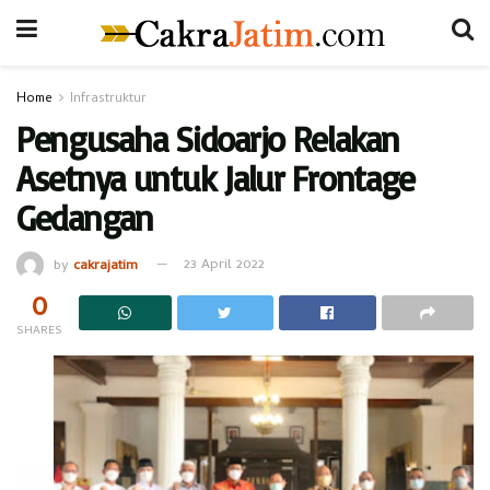
Home
Infrastruktur
Pengusaha Sidoarjo Relakan
Asetnya untuk Jalur Frontage
Gedangan
by
cakrajatim
23 April 2022
0
SHARES