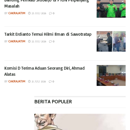
Masalah
BY
CAKRAJATIM
23 JULI 2026
0
Tarkit Erdianto Temui Hilmi Ilman di Sawotratap
BY
CAKRAJATIM
22 JULI 2026
0
Komisi D Terima Aduan Seorang Diri, Ahmad
Alatas
BY
CAKRAJATIM
21 JULI 2026
0
BERITA POPULER