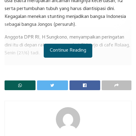
usia Balita merupakan ancaman hilangnya kecerdasan, IQ
serta pertumbuhan tubuh yang harus diantisipasi dini.
Kegagalan menekan stunting menjadikan bangsa Indonesia
sebagai bangsa Jongos (persuruh).
Anggota DPR RI, H Sungkono, menyampaikan peringatan
dini itu di depan ratusan masyarakat Sidoarjo di cafe Rolaag,
Continue Reading
Senin (27/6) tadi.
RELATED POSTS
DPC PKB Perkuat Regenerasi Kepemimpinan
Ketua DPRD Terima Kunjungan Mahasiswa
sungkono diantara narsum bab stunting
Menjaga gizi pada usia Balita, terutama bayi di bawah 2
tahun itu menjadi sangat penting. Ibu harus rajin ke Posyandu