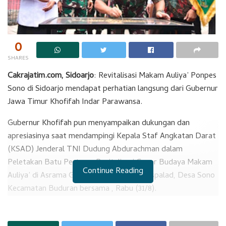
0
SHARES
Cakrajatim.com, Sidoarjo
: Revitalisasi Makam Auliya’ Ponpes
Sono di Sidoarjo mendapat perhatian langsung dari Gubernur
Jawa Timur Khofifah Indar Parawansa.
Gubernur Khofifah pun menyampaikan dukungan dan
apresiasinya saat mendampingi Kepala Staf Angkatan Darat
(KSAD) Jenderal TNI Dudung Abdurachman dalam
Peletakan Batu Pertama Revitalisasi Cagar Budaya Makam
Continue Reading
Auliya’ di Asrama Gupusjat Optronik II Puspalad, Desa Sono
Kecamatan Buduran bersama , Rabu (31/8).
RELATED POSTS