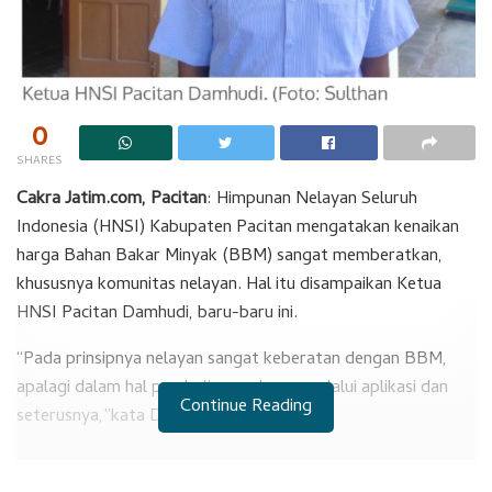
0
SHARES
Cakra Jatim.com, Pacitan
: Himpunan Nelayan Seluruh
Indonesia (HNSI) Kabupaten Pacitan mengatakan kenaikan
harga Bahan Bakar Minyak (BBM) sangat memberatkan,
khususnya komunitas nelayan. Hal itu disampaikan Ketua
HNSI Pacitan Damhudi, baru-baru ini.
“Pada prinsipnya nelayan sangat keberatan dengan BBM,
apalagi dalam hal pembeliannya harus melalui aplikasi dan
Continue Reading
seterusnya,”kata Damhudi.
RELATED POSTS