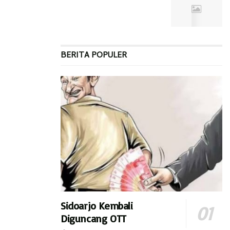
persyaratanya sudah dipenuh, sementara mereka yang
Pringkuku sama Wawaran itu tercover disini (SPBN
Kota),”pungkasnya.
Sebelumnya, Dinas Perikanan mengatakan penggunaan
BERITA POPULER
aplikasi untuk nelayan dalam pembelian BBM bersubsidi ini
mulai berlaku Selasa (13/9).
“Dan
clear
alhamdulillah, Insyaallah mulai hari ini sudah
(nelayan) membeli BBM di SPBN menggunakan
aplikasi,”ujar Kepala Dinas Perikanan Supomo. (af)
Sidoarjo Kembali
Diguncang OTT