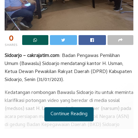
0
SHARES
Sidoarjo – cakrajatim.com
: Badan Pengawas Pemilihan
Umum (Bawaslu) Sidoarjo mendatangi kantor H. Usman,
Ketua Dewan Pewakilan Rakyat Daerah (DPRD) Kabupaten
Sidoarjo, Senin (31/07/2023).
Kedatangan rombongan Bawaslu Sidoarjo itu untuk meminta
klarifikasi potongan video yang beredar di media sosial
(medsos) saat H. Usman menjadi narasumber (narsum) pada
Continue Reading
acara persiapan masa pensiun Aparatur Siipil Negara (ASN)
di gedung Badan Kepegawaian Daerah (BKD) Sidoarjo
tanggal 13 Juli 2023 lalu.