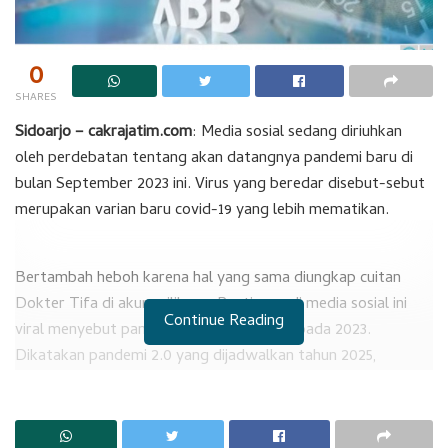
0
SHARES
Sidoarjo – cakrajatim.com
: Media sosial sedang diriuhkan
oleh perdebatan tentang akan datangnya pandemi baru di
bulan September 2023 ini. Virus yang beredar disebut-sebut
merupakan varian baru covid-19 yang lebih mematikan.
Bertambah heboh karena hal yang sama diungkap cuitan
Dokter Tifa di akun miliknya. Postingan di media sosial ini
Continue Reading
viral menyebut pandemi 2.0 bakal terjadi pada 2023.
Dikatakan pandemi 2.0 yang dijadwalkan tahun 2025,
ternyata dimajukan ke tahun 2023. Nanti akan ada peraturan
bekerja dari rumah, dan kewajiban pakai masker.