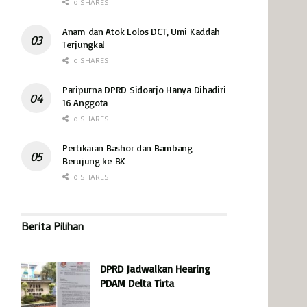
0 SHARES
Anam dan Atok Lolos DCT, Umi Kaddah
Terjungkal
0 SHARES
Paripurna DPRD Sidoarjo Hanya Dihadiri
16 Anggota
0 SHARES
Pertikaian Bashor dan Bambang
Berujung ke BK
0 SHARES
Berita Pilihan
DPRD Jadwalkan Hearing
PDAM Delta Tirta