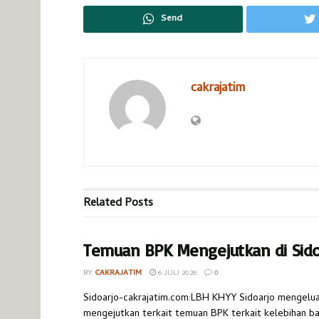
Send
cakrajatim
Related
Posts
Temuan BPK Mengejutkan di Sido
BY
CAKRAJATIM
6 JULI 2026
0
Sidoarjo-cakrajatim.com:LBH KHYY Sidoarjo mengelua
mengejutkan terkait temuan BPK terkait kelebihan b