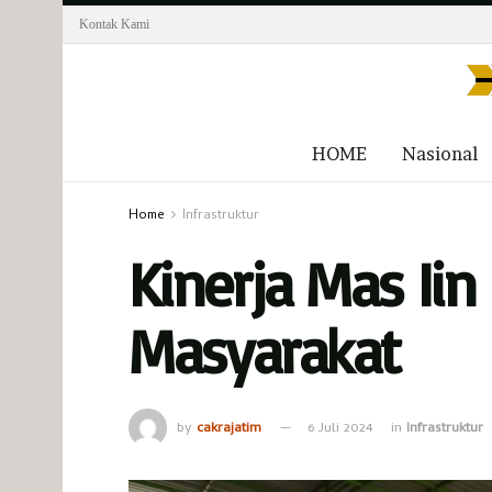
Kontak Kami
HOME
Nasional
Home
Infrastruktur
Kinerja Mas Ii
Masyarakat
by
cakrajatim
6 Juli 2024
in
Infrastruktur