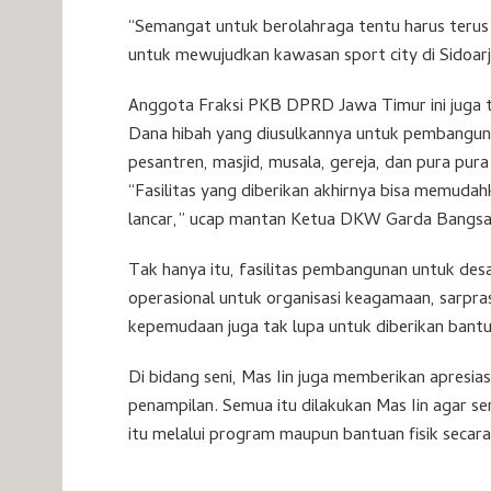
“Semangat untuk berolahraga tentu harus terus r
untuk mewujudkan kawasan sport city di Sidoarj
Anggota Fraksi PKB DPRD Jawa Timur ini juga t
Dana hibah yang diusulkannya untuk pembanguna
pesantren, masjid, musala, gereja, dan pura pur
“Fasilitas yang diberikan akhirnya bisa memuda
lancar,” ucap mantan Ketua DKW Garda Bangsa 
Tak hanya itu, fasilitas pembangunan untuk desa
operasional untuk organisasi keagamaan, sarpra
kepemudaan juga tak lupa untuk diberikan bantu
Di bidang seni, Mas Iin juga memberikan apresia
penampilan. Semua itu dilakukan Mas Iin agar se
itu melalui program maupun bantuan fisik secara