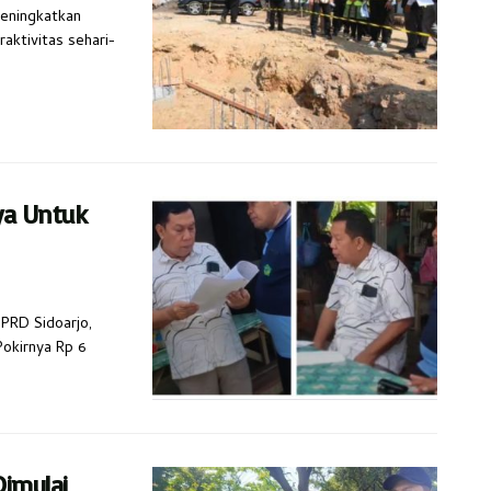
meningkatkan
ktivitas sehari-
ya Untuk
DPRD Sidoarjo,
okirnya Rp 6
imulai