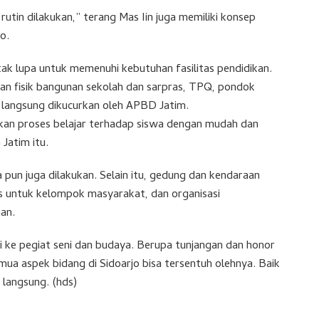
utin dilakukan,” terang Mas Iin juga memiliki konsep
o.
ak lupa untuk memenuhi kebutuhan fasilitas pendidikan.
n fisik bangunan sekolah dan sarpras, TPQ, pondok
a langsung dikucurkan oleh APBD Jatim.
hkan proses belajar terhadap siswa dengan mudah dan
Jatim itu.
 pun juga dilakukan. Selain itu, gedung dan kendaraan
s untuk kelompok masyarakat, dan organisasi
an.
si ke pegiat seni dan budaya. Berupa tunjangan dan honor
mua aspek bidang di Sidoarjo bisa tersentuh olehnya. Baik
 langsung. (hds)