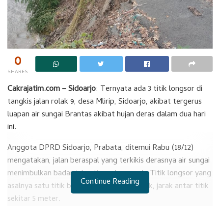
0
SHARES
Cakrajatim.com – Sidoarjo
: Ternyata ada 3 titik longsor di
tangkis jalan rolak 9, desa Mlirip, Sidoarjo, akibat tergerus
luapan air sungai Brantas akibat hujan deras dalam dua hari
ini.
Anggota DPRD Sidoarjo, Prabata, ditemui Rabu (18/12)
mengatakan, jalan beraspal yang terkikis derasnya air sungai
menimbulkan badan jalan tinggal separoh. Titik longsor yang
Continue Reading
asalnya satu titik bertambah menjadi 3 titik, jarak antar titik
sekitar 5 meter.