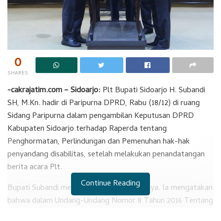
0
SHARES
-cakrajatim.com – Sidoarjo:
Plt Bupati Sidoarjo H. Subandi
SH, M.Kn. hadir di Paripurna DPRD, Rabu (18/12) di ruang
Sidang Paripurna dalam pengambilan Keputusan DPRD
Kabupaten Sidoarjo terhadap Raperda tentang
Penghormatan, Perlindungan dan Pemenuhan hak-hak
penyandang disabilitas, setelah melakukan penandatangan
berita acara Plt.
Continue Reading
Bupati Subandi menyampaikan sambutannya. Ia mengatakan
bahwa dalam Undang-Undang Nomor 8 Tahun 2016 Tentang
Penyandang Disabilitas, Khususnya Pasal 28,