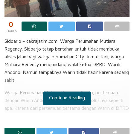
0
SHARES
Sidoarjo – cakrajatim.com: Warga Perumahan Mutiara
Regency, Sidoarjo tetap bertahan untuk tidak membuka
akses jalan bagi warga perumahan City. Jumat tadi, warga
Mutiara Regency mengundang wakil ketua DPRD, Warih
Andono. Namun tampaknya Warih tidak hadir karena sedang
sakit.
Warga Perumahan Mutiara Regency, Santo, pertemuan
Continue Reading
dengan Warih Andono untuk mengetahui solusinya seperti
apa. Karena dari pertemuan pertama dengan Warih di DPRD
Sidoarjo, terkesan Warih menyetujui penggunaan akses jalan
Perumahan untuk warga Mutiara City.