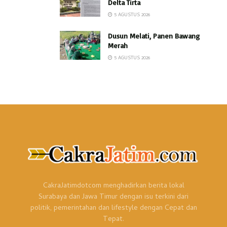
Delta Tirta
5 AGUSTUS 2026
Dusun Melati, Panen Bawang
Merah
5 AGUSTUS 2026
CakraJatimdotcom menghadirkan berita lokal
Surabaya dan Jawa Timur dengan isu terkini dari
politik, pemerintahan dan lifestyle dengan Cepat dan
Tepat.