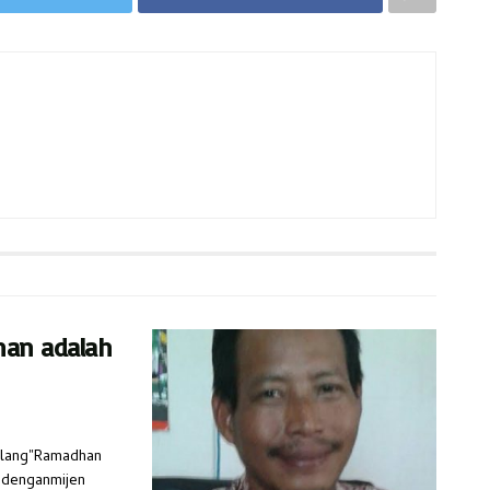
han adalah
Bilang"Ramadhan
Sedenganmijen