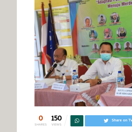
0
150
Share on Tw
SHARES
VIEWS