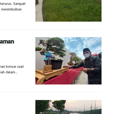
k terurus. Sampah
) menimbulkan
anaman
man bonsai saat
iah dalam...