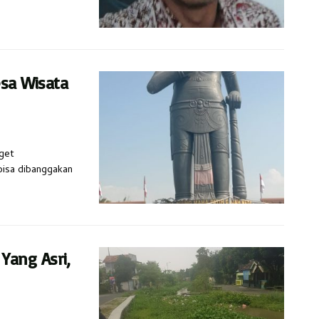
sa Wisata
aget
bisa dibanggakan
ang Asri,