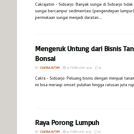
Cakrajatim - Sidoarjo: Banyak sungai di Sidoarjo tida
sungai bercampur sedimentasi (pengendepan lumpur
permukaan sungai menjadi daratan....
Mengeruk Untung dari Bisnis T
Bonsai
BY
CAKRAJATIM
22 FEBRUARI 2021
0
Cakra - Sidoarjo: Peluang bisnis dengan menjual tana
ini bisa meraup omset puluhan hingga ratusan juta rup
Raya Porong Lumpuh
BY
CAKRAJATIM
16 FEBRUARI 2021
0