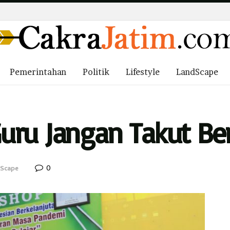
Pemerintahan
Politik
Lifestyle
LandScape
ru Jangan Takut Ber
0
dScape