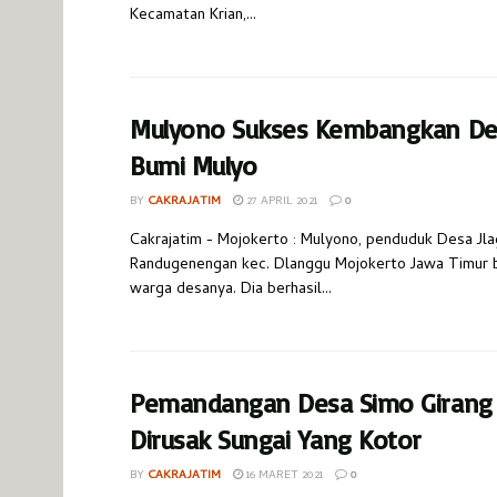
Kecamatan Krian,...
Mulyono Sukses Kembangkan De
Bumi Mulyo
BY
CAKRAJATIM
27 APRIL 2021
0
Cakrajatim - Mojokerto : Mulyono, penduduk Desa Jl
Randugenengan kec. Dlanggu Mojokerto Jawa Timur 
warga desanya. Dia berhasil...
Pemandangan Desa Simo Girang Y
Dirusak Sungai Yang Kotor
BY
CAKRAJATIM
16 MARET 2021
0