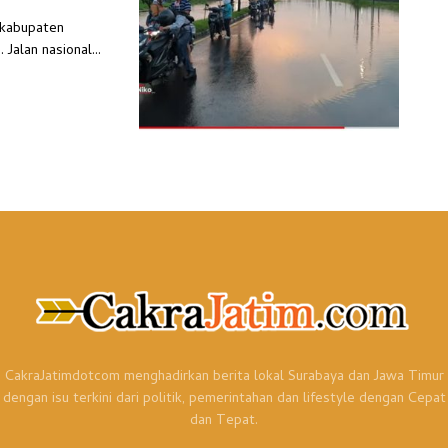
i kabupaten
Jalan nasional...
CakraJatimdotcom menghadirkan berita lokal Surabaya dan Jawa Timur
dengan isu terkini dari politik, pemerintahan dan lifestyle dengan Cepat
dan Tepat.