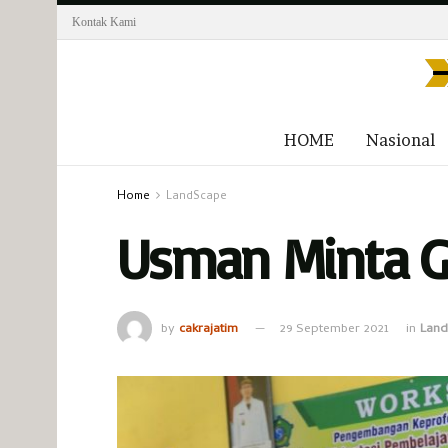
Kontak Kami
HOME
Nasional
Home
LandScape
Usman Minta Gu
by
cakrajatim
29 September 2021
in
Lan