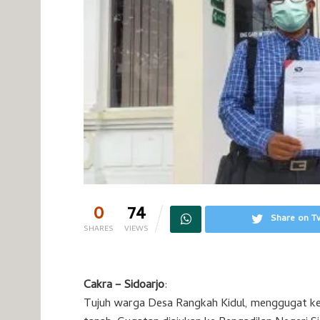
0
74
Share on Tw
SHARES
VIEWS
Cakra – Sidoarjo
:
Tujuh warga Desa Rangkah Kidul, menggugat k