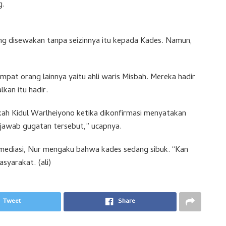
g.
ng disewakan tanpa seizinnya itu kepada Kades. Namun,
pat orang lainnya yaitu ahli waris Misbah. Mereka hadir
lkan itu hadir.
ah Kidul Warlheiyono ketika dikonfirmasi menyatakan
jawab gugatan tersebut,” ucapnya.
 mediasi, Nur mengaku bahwa kades sedang sibuk. “Kan
syarakat. (ali)
Tweet
Share