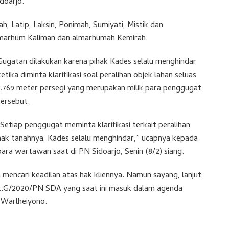
doarjo.
, Latip, Laksin, Ponimah, Sumiyati, Mistik dan
marhum Kaliman dan almarhumah Kemirah.
Gugatan dilakukan karena pihak Kades selalu menghindar
ketika diminta klarifikasi soal peralihan objek lahan seluas
1.769 meter persegi yang merupakan milik para penggugat
tersebut.
“Setiap penggugat meminta klarifikasi terkait peralihan
hak tanahnya, Kades selalu menghindar,” ucapnya kepada
para wartawan saat di PN Sidoarjo, Senin (8/2) siang.
encari keadilan atas hak kliennya. Namun sayang, lanjut
dt.G/2020/PN SDA yang saat ini masuk dalam agenda
s Warlheiyono.