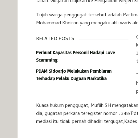
tanah. Gugatan diajukan ke Pengadilan Negeri Si
Tujuh warga penggugat tersebut adalah Partimah
Mohammad Khoiron yang mengaku ahli waris al
RELATED POSTS
Perbuat Kapasitas Personil Hadapi Love
Scamming
PDAM Sidoarjo Melakukan Pembiaran
Terhadap Pelaku Dugaan Narkotika
Kuasa hukum penggugat, Muflih SH mengatakan m
dia, gugatan perkara teregister nomor : 348/P
mediasi itu tidak pernah dihadiri tergugat,Kade