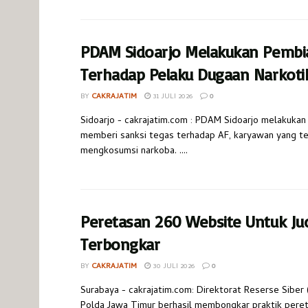
PDAM Sidoarjo Melakukan Pembi
Terhadap Pelaku Dugaan Narkoti
BY
CAKRAJATIM
31 JULI 2026
0
Sidoarjo - cakrajatim.com : PDAM Sidoarjo melakukan
memberi sanksi tegas terhadap AF, karyawan yang te
mengkosumsi narkoba. ....
Peretasan 260 Website Untuk Jud
Terbongkar
BY
CAKRAJATIM
30 JULI 2026
0
Surabaya - cakrajatim.com: Direktorat Reserse Siber 
Polda Jawa Timur berhasil membongkar praktik pere