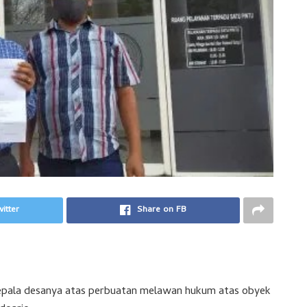
itter
Share on FB
epala desanya atas perbuatan melawan hukum atas obyek