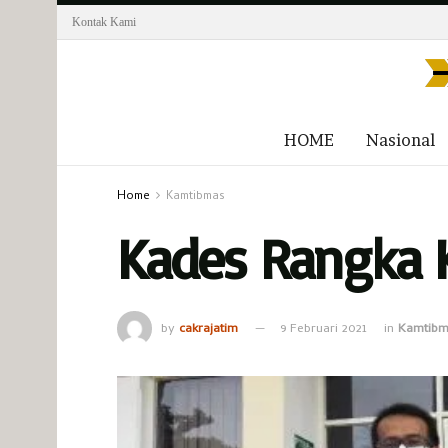
Kontak Kami
HOME
Nasional
Home
Kamtibmas
Kades Rangka 
by
cakrajatim
9 Februari 2021
in
Kamtibm