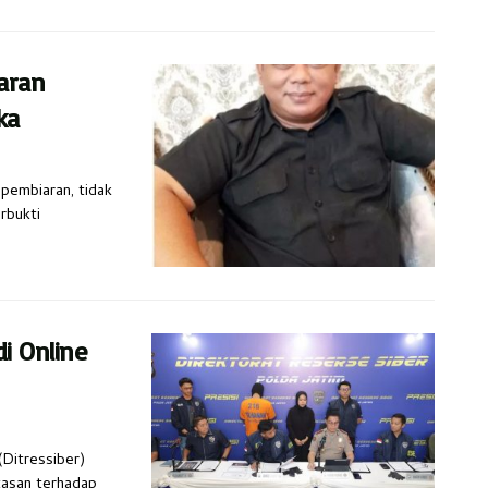
aran
ka
 pembiaran, tidak
rbukti
i Online
(Ditressiber)
tasan terhadap