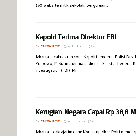
260 website milik sekolah, perguruan...
Kapolri Terima Direktur FBI
BY
CAKRAJATIM
24 JULI 2026
0
Jakarta – cakrajatim.com; Kapolri Jenderal Polisi Drs. 
Prabowo, M.Si., menerima audiensi Direktur Federal B
Investigation (FBI), Mr....
Kerugian Negara Capai Rp 38,8 Mi
BY
CAKRAJATIM
21 JULI 2026
0
Jakarta - cakrajatim.com: Kortastipidkor Polri menet