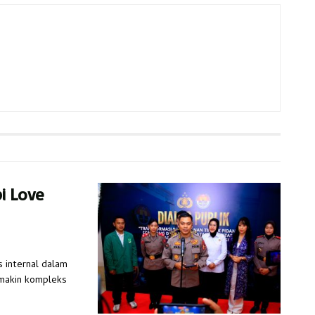
pi Love
s internal dalam
emakin kompleks