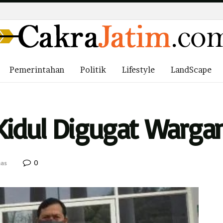
Pemerintahan
Politik
Lifestyle
LandScape
Kidul Digugat Warga
0
as