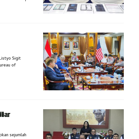
Listyo Sigit
ureau of
liar
apkan sejumlah