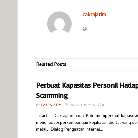
cakrajatim
Related
Posts
Perbuat Kapasitas Personil Hada
Scamming
BY
CAKRAJATIM
5 AGUSTUS 2026
0
Jakarta – Cakrajatim com, Polri memperkuat kapasita
menghadapi perkembangan kejahatan digital yang s
melalui Dialog Penguatan Internal...