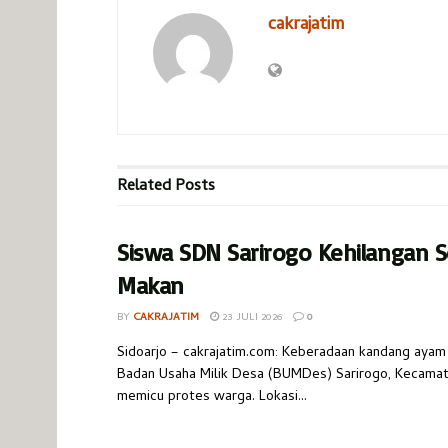
cakrajatim
Related
Posts
Siswa SDN Sarirogo Kehilangan S
Makan
BY
CAKRAJATIM
23 JULI 2026
0
​Sidoarjo – cakrajatim.com: Keberadaan kandang ayam 
Badan Usaha Milik Desa (BUMDes) Sarirogo, Kecamata
memicu protes warga. Lokasi...