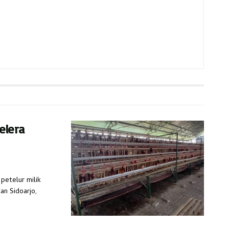
elera
petelur milik
n Sidoarjo,