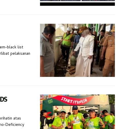
em-black list
rlibat pelaksanan
IDS
rihatin atas
no-Deficiency