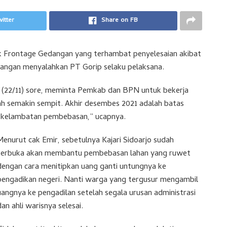
itter
Share on FB
k Frontage Gedangan yang terhambat penyelesaian akibat
jangan menyalahkan PT Gorip selaku pelaksana.
n (22/11) sore, meminta Pemkab dan BPN untuk bekerja
ah semakin sempit. Akhir desembes 2021 adalah batas
as kelambatan pembebasan,” ucapnya.
Menurut cak Emir, sebetulnya Kajari Sidoarjo sudah
terbuka akan membantu pembebasan lahan yang ruwet
dengan cara menitipkan uang ganti untungnya ke
pengadikan negeri. Nanti warga yang tergusur mengambil
uangnya ke pengadilan setelah segala urusan administrasi
dan ahli warisnya selesai.