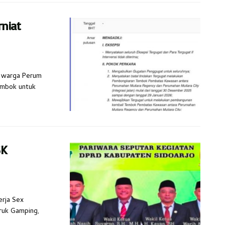
rniat
h warga Perum
embok untuk
SK
erja Sex
eruk Gamping,