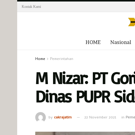
Kontak Kami
HOME
Nasional
Home
Pemerintahan
M Nizar: PT Gor
Dinas PUPR Sid
by
cakrajatim
22 November 2021
in
Peme