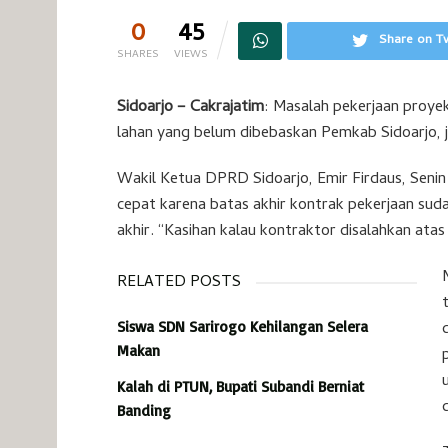
0
45
Share on Tw
SHARES
VIEWS
Sidoarjo – Cakrajatim
: Masalah pekerjaan proye
lahan yang belum dibebaskan Pemkab Sidoarjo, 
Wakil Ketua DPRD Sidoarjo, Emir Firdaus, Seni
cepat karena batas akhir kontrak pekerjaan sud
akhir. “Kasihan kalau kontraktor disalahkan at
RELATED POSTS
Siswa SDN Sarirogo Kehilangan Selera
Makan
Kalah di PTUN, Bupati Subandi Berniat
Banding