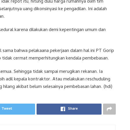
Tidak repot itu, hitung dulu harga rumahnya oleh tim
elanjutnya uang dikonsinyasi ke pengadilan. Ini adalah
an.
osedural karena dilakukan demi kepentingan umum dan
l sama bahwa pelakaana pekerjaan dalam hal ini PT Gorip
rjo tidak cermat memperhitungkan kendala pembebasan.
 semua. Sehingga tidak sampai merugikan rekanan. Ia
h adil kepala kontraktor. Atau melakukan reschuduling
hilang akibat belum selesainya pembebasan lahan. (hdi)
Tweet
Share