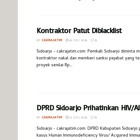
Kontraktor Patut Diblacklist
BY
CAKRAJATIM
16 JULI 2026
0
Sidoarjo - cakrajatim.com: Pemkab Sidoarjo diminta m
kontraktor nakal dan memberi sanksi pejabat yang te
proyek senilai Rp...
DPRD Sidoarjo Prihatinkan HIV/A
BY
CAKRAJATIM
12 JULI 2026
0
Sidoarjo - cakrajatim.com: DPRD Kabupaten Sidoarjo p
kasus Human Immunodeficiency Virus/ Acquired Immu