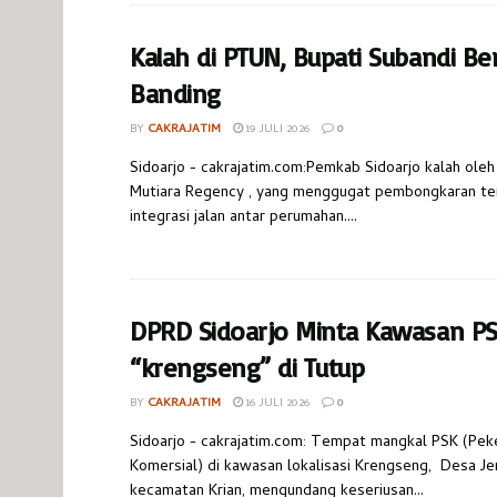
Kalah di PTUN, Bupati Subandi Be
Banding
BY
CAKRAJATIM
19 JULI 2026
0
Sidoarjo - cakrajatim.com:Pemkab Sidoarjo kalah ole
Mutiara Regency , yang menggugat pembongkaran t
integrasi jalan antar perumahan....
DPRD Sidoarjo Minta Kawasan P
“krengseng” di Tutup
BY
CAKRAJATIM
16 JULI 2026
0
Sidoarjo - cakrajatim.com: Tempat mangkal PSK (Pek
Komersial) di kawasan lokalisasi Krengseng, Desa J
kecamatan Krian, mengundang keseriusan...