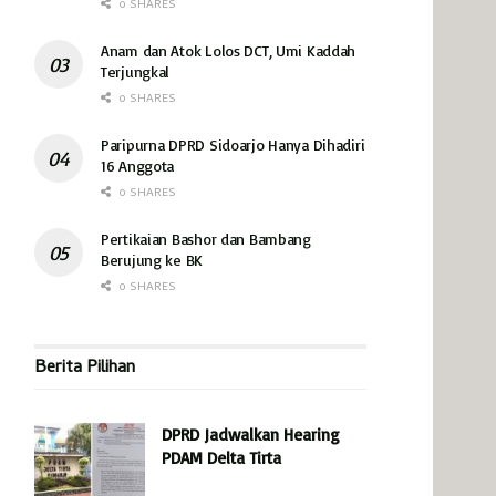
0 SHARES
Anam dan Atok Lolos DCT, Umi Kaddah
Terjungkal
0 SHARES
Paripurna DPRD Sidoarjo Hanya Dihadiri
16 Anggota
0 SHARES
Pertikaian Bashor dan Bambang
Berujung ke BK
0 SHARES
Berita Pilihan
DPRD Jadwalkan Hearing
PDAM Delta Tirta