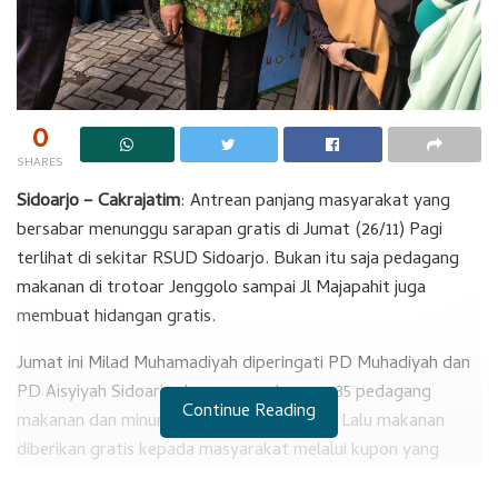
0
SHARES
Sidoarjo – Cakrajatim
: Antrean panjang masyarakat yang
bersabar menunggu sarapan gratis di Jumat (26/11) Pagi
terlihat di sekitar RSUD Sidoarjo. Bukan itu saja pedagang
makanan di trotoar Jenggolo sampai Jl Majapahit juga
membuat hidangan gratis.
Jumat ini Milad Muhamadiyah diperingati PD Muhadiyah dan
PD Aisyiyah Sidoarjo dengan memborong 35 pedagang
Continue Reading
makanan dan minuman sepanjang jalan itu. Lalu makanan
diberikan gratis kepada masyarakat melalui kupon yang
diberikan mahasiswa Umsida yang standby di depan PKL