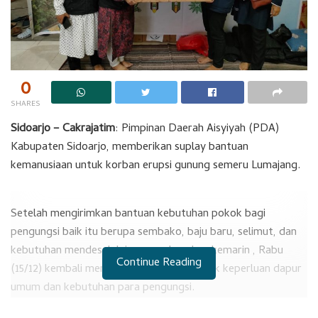
0
SHARES
Sidoarjo – Cakrajatim
: Pimpinan Daerah Aisyiyah (PDA)
Kabupaten Sidoarjo, memberikan suplay bantuan
kemanusiaan untuk korban erupsi gunung semeru Lumajang.
Setelah mengirimkan bantuan kebutuhan pokok bagi
pengungsi baik itu berupa sembako, baju baru, selimut, dan
kebutuhan mendesak lainnya pada pekan kemarin , Rabu
Continue Reading
(15/12) kembali mengirimkan bantuan untuk keperluan dapur
umum dan kebutuhan para pengungsi.
Butuh waktu sekitar 3,5 jam perjalanan menembus hutan dan