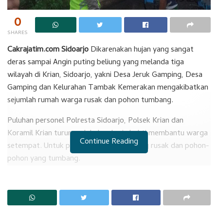
0
SHARES
Cakrajatim.com Sidoarjo
Dikarenakan hujan yang sangat
deras sampai Angin puting beliung yang melanda tiga
wilayah di Krian, Sidoarjo, yakni Desa Jeruk Gamping, Desa
Gamping dan Kelurahan Tambak Kemerakan mengakibatkan
sejumlah rumah warga rusak dan pohon tumbang.
Puluhan personel Polresta Sidoarjo, Polsek Krian dan
Koramil Krian turun melakukan kerja bakti membantu warga
Continue Reading
setempat. Untuk pembenahan rumah yang rusak dan pohon-
pohon yang tumbang.
RELATED POSTS
Siswa SDN Sarirogo Kehilangan Selera Makan