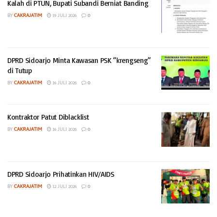
Kalah di PTUN, Bupati Subandi Berniat Banding
BY
CAKRAJATIM
19 JULI 2026
0
DPRD Sidoarjo Minta Kawasan PSK “krengseng”
di Tutup
BY
CAKRAJATIM
16 JULI 2026
0
Kontraktor Patut Diblacklist
BY
CAKRAJATIM
16 JULI 2026
0
DPRD Sidoarjo Prihatinkan HIV/AIDS
BY
CAKRAJATIM
12 JULI 2026
0