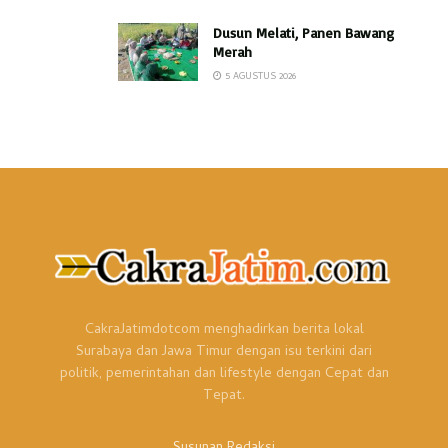
Dusun Melati, Panen Bawang
Merah
5 AGUSTUS 2026
CakraJatimdotcom menghadirkan berita lokal
Surabaya dan Jawa Timur dengan isu terkini dari
politik, pemerintahan dan lifestyle dengan Cepat dan
Tepat.