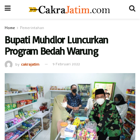
Home
Pemerintahan
Bupati Muhdlor Luncurkan
Program Bedah Warung
by
cakrajatim
9 Februari 2022