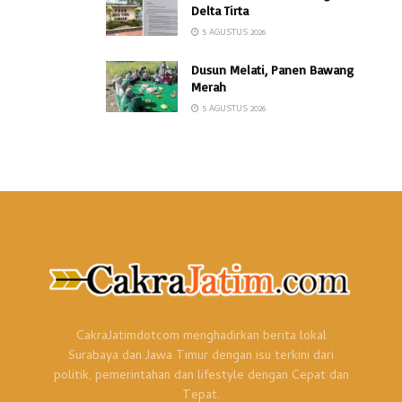
Delta Tirta
5 AGUSTUS 2026
Dusun Melati, Panen Bawang
Merah
5 AGUSTUS 2026
CakraJatimdotcom menghadirkan berita lokal
Surabaya dan Jawa Timur dengan isu terkini dari
politik, pemerintahan dan lifestyle dengan Cepat dan
Tepat.