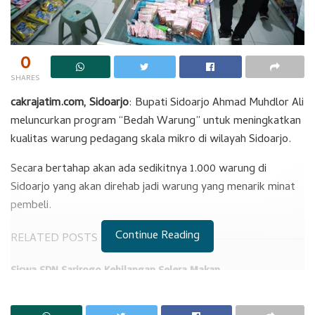
0
SHARES
cakrajatim.com, Sidoarjo
: Bupati Sidoarjo Ahmad Muhdlor Ali
meluncurkan program “Bedah Warung” untuk meningkatkan
kualitas warung pedagang skala mikro di wilayah Sidoarjo.
Secara bertahap akan ada sedikitnya 1.000 warung di
Sidoarjo yang akan direhab jadi warung yang menarik minat
pembeli.
Continue Reading
RELATED POSTS
Siswa SDN Sarirogo Kehilangan Selera Makan
Kalah di PTUN, Bupati Subandi Berniat Banding