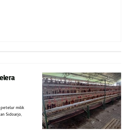
elera
petelur milik
n Sidoarjo,