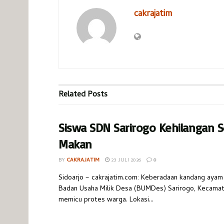
cakrajatim
Related
Posts
Siswa SDN Sarirogo Kehilangan S
Makan
BY
CAKRAJATIM
23 JULI 2026
0
​Sidoarjo – cakrajatim.com: Keberadaan kandang ayam 
Badan Usaha Milik Desa (BUMDes) Sarirogo, Kecamata
memicu protes warga. Lokasi...