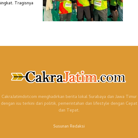
ingkat. Tragisnya
CakraJatimdotcom menghadirkan berita lokal Surabaya dan Jawa Timur
dengan isu terkini dari politik, pemerintahan dan lifestyle dengan Cepat
dan Tepat.
Susunan Redaksi