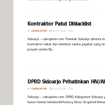
Kontraktor Patut Diblacklist
BY
CAKRAJATIM
16 JULI 2026
0
Sidoarjo - cakrajatim.com: Pemkab Sidoarjo diminta m
kontraktor nakal dan memberi sanksi pejabat yang te
proyek senilai Rp...
DPRD Sidoarjo Prihatinkan HIV/A
BY
CAKRAJATIM
12 JULI 2026
0
Sidoarjo - cakrajatim.com: DPRD Kabupaten Sidoarjo p
kasus Human Immunodeficiency Virus/ Acquired Immu