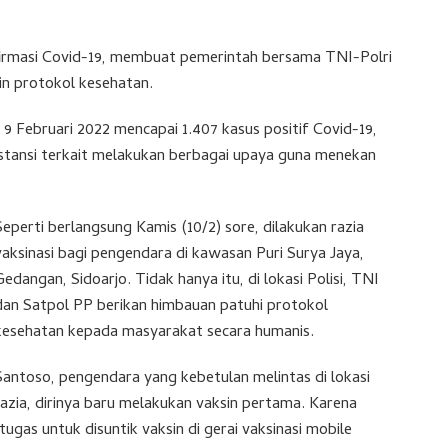
irmasi Covid-19, membuat pemerintah bersama TNI-Polri
in protokol kesehatan.
9 Februari 2022 mencapai 1.407 kasus positif Covid-19,
stansi terkait melakukan berbagai upaya guna menekan
Seperti berlangsung Kamis (10/2) sore, dilakukan razia
vaksinasi bagi pengendara di kawasan Puri Surya Jaya,
Gedangan, Sidoarjo. Tidak hanya itu, di lokasi Polisi, TNI
dan Satpol PP berikan himbauan patuhi protokol
kesehatan kepada masyarakat secara humanis.
Santoso, pengendara yang kebetulan melintas di lokasi
razia, dirinya baru melakukan vaksin pertama. Karena
ugas untuk disuntik vaksin di gerai vaksinasi mobile