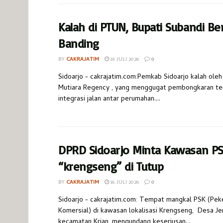
Kalah di PTUN, Bupati Subandi Be
Banding
BY
CAKRAJATIM
19 JULI 2026
0
Sidoarjo - cakrajatim.com:Pemkab Sidoarjo kalah ole
Mutiara Regency , yang menggugat pembongkaran t
integrasi jalan antar perumahan....
DPRD Sidoarjo Minta Kawasan P
“krengseng” di Tutup
BY
CAKRAJATIM
16 JULI 2026
0
Sidoarjo - cakrajatim.com: Tempat mangkal PSK (Pek
Komersial) di kawasan lokalisasi Krengseng, Desa J
kecamatan Krian, mengundang keseriusan...