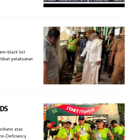
em-black list
rlibat pelaksanan
IDS
rihatin atas
no-Deficiency