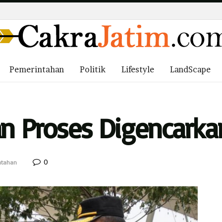
Pemerintahan
Politik
Lifestyle
LandScape
an Proses Digencarka
0
ntahan