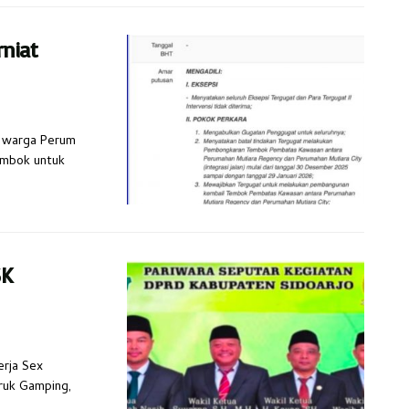
rniat
h warga Perum
embok untuk
SK
erja Sex
eruk Gamping,