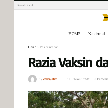
Kontak Kami
HOME
Nasional
Home
Pemerintahan
Razia Vaksin d
by
cakrajatim
11 Februari 2022
in
Pemeri