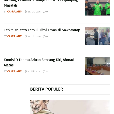
Masalah
BY
CAKRAJATIM
23 JULI 2026
0
Tarkit Erdianto Temui Hilmi Ilman di Sawotratap
BY
CAKRAJATIM
22 JULI 2026
0
Komisi D Terima Aduan Seorang Diri, Ahmad
Alatas
BY
CAKRAJATIM
21 JULI 2026
0
BERITA POPULER