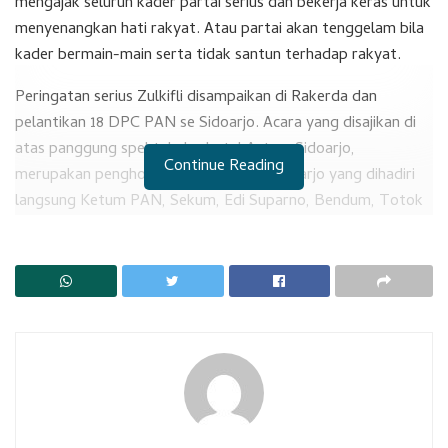
mengajak seluruh kader partai serius dan bekerja keras untuk
menyenangkan hati rakyat. Atau partai akan tenggelam bila
kader bermain-main serta tidak santun terhadap rakyat.
Peringatan serius Zulkifli disampaikan di Rakerda dan
pelantikan 18 DPC PAN se Sidoarjo. Acara yang disajikan di
atas panggung spektakuler hotel Aston, Sidoarjo,
Continue Reading
merupakan penghormatan bagi PAN Sidoarjo yang dihadiri
langsung Ketum PAN, Sekum, Edi Suparno, Bendum, Totok
Daryanto, Ketua komisi DPR RI , Yandri, ketua Fraksi PAN
DPR RI , Saleh Daulay, anggota DPR RI , Sungkono dan
bupati Sidoarjo, Gus Muhdlor.
RELATED POSTS
DPC PKB Perkuat Regenerasi Kepemimpinan
Ketua DPRD Terima Kunjungan Mahasiswa