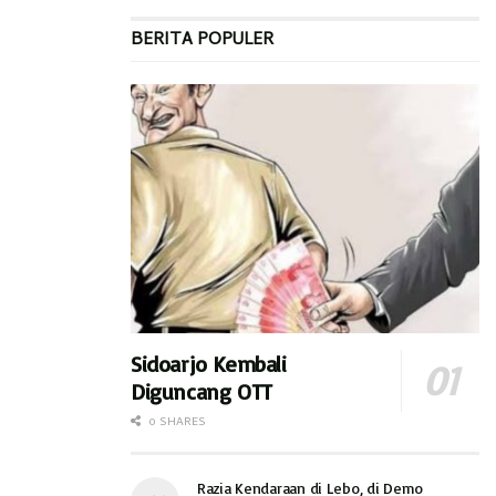
“Karena lahan sudah siap, akhir Mei ini proses lelang akan
BERITA POPULER
dilakukan Kemenhub. Kalau lancar, Juni sudah ada surat
perintah kerjanya. Artinya mulai digarap Juni, sampai selesai
nanti perkiraannya selama 17 bulan,” pungkasnya. (hdi)
Sidoarjo Kembali
Diguncang OTT
0 SHARES
Razia Kendaraan di Lebo, di Demo