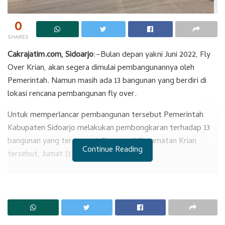
0
SHARES
Cakrajatim.com, Sidoarjo
:–Bulan depan yakni Juni 2022, Fly
Over Krian, akan segera dimulai pembangunannya oleh
Pemerintah. Namun masih ada 13 bangunan yang berdiri di
lokasi rencana pembangunan fly over.
Untuk memperlancar pembangunan tersebut Pemerintah
Kabupaten Sidoarjo melakukan pembongkaran terhadap 13
bangunan yang terdampak fly over di Kecamatan Krian
Continue Reading
tersebut, Jumat (13/05).
RELATED POSTS
Temuan BPK Mengejutkan di Sidoarjo
RS Sedati Dilanjutkan Kembali