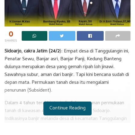
0
SHARES
Sidoarjo, cakra Jatim (24/2
): Empat desa di Tanggulangin ini,
Penatar Sewu, Banjar asri, Banjar Panji, Kedung Banteng
dulunya merupakan desa yang gemah ripah loh jinawi.
Sawahnya subur, aman dari banjir. Tapi kini bencana sudah di
depan mata. Permukaan tanah desa itu mengalami
penurunan (Subsident).
Dalam 4 tahun terakhir terjadi efek penurunan permukaan
Continue Reading
tanah di kawasan 4 desa itu akibat lumpur Sidoarjo.
Indikasinya banjir melanda desa di kecamatan Tanggulangin
setiap musim hujan. Rusaknya areal persawahan yang sudah
tidak produktif. Ditanami jenis apapun sudah tidak bisa. Dan