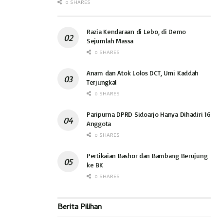
0 SHARES
demi tercapainya data pemilih yang komprehensif.
KPU Kabupaten Sidoarjo menutup acara Penetapan DPT
Razia Kendaraan di Lebo, di Demo
dengan melakukan pembagian dan dokumentasi Berita Acara
Sejumlah Massa
Pleno dan SK Salinan Berita Acara, serta A-Data Pemilih
0 SHARES
Kabupaten Sidoarjo. (hd)
Anam dan Atok Lolos DCT, Umi Kaddah
Terjungkal
0 SHARES
Paripurna DPRD Sidoarjo Hanya Dihadiri 16
Anggota
0 SHARES
Pertikaian Bashor dan Bambang Berujung
ke BK
0 SHARES
Berita Pilihan