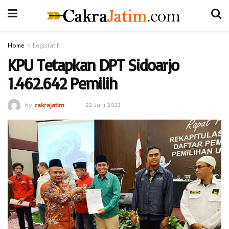
Home
Legislatif
KPU Tetapkan DPT Sidoarjo
1.462.642 Pemilih
by
cakrajatim
22 Juni 2023