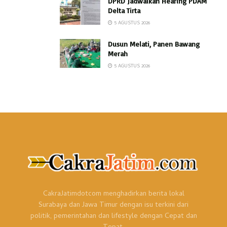
DPRD Jadwalkan Hearing PDAM
Delta Tirta
5 AGUSTUS 2026
Dusun Melati, Panen Bawang
Merah
5 AGUSTUS 2026
CakraJatimdotcom menghadirkan berita lokal
Surabaya dan Jawa Timur dengan isu terkini dari
politik, pemerintahan dan lifestyle dengan Cepat dan