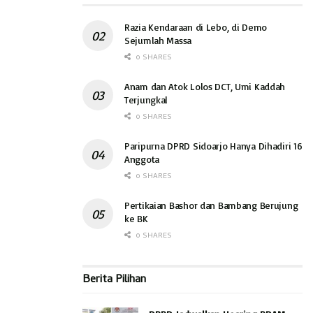
luar biasa memberikan semangat untuk bisa sukses dan
sehat bersama. “Kalau sukses tapi tidak sehat juga sia-sia.
Razia Kendaraan di Lebo, di Demo
Namun sebaik-baik manusia adalah yang bermanfaat untuk
Sejumlah Massa
manusia yang lain. KORMI yang diberikan kesehatan lahir
0 SHARES
semoga bisa diisi kegiatan sosial. Bisa dengan berbagi
Anam dan Atok Lolos DCT, Umi Kaddah
makanan atau periksa kesehatan gratis,” pungkas Teguh.
Terjungkal
(hds)
0 SHARES
Paripurna DPRD Sidoarjo Hanya Dihadiri 16
Anggota
0 SHARES
Pertikaian Bashor dan Bambang Berujung
ke BK
0 SHARES
Berita Pilihan