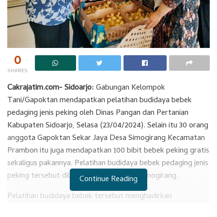
0
SHARES
Cakrajatim.com- Sidoarjo:
Gabungan Kelompok
Tani/Gapoktan mendapatkan pelatihan budidaya bebek
pedaging jenis peking oleh Dinas Pangan dan Pertanian
Kabupaten Sidoarjo, Selasa (23/04/2024). Selain itu 30 orang
anggota Gapoktan Sekar Jaya Desa Simogirang Kecamatan
Prambon itu juga mendapatkan 100 bibit bebek peking gratis
sekaligus pakannya. Pelatihan budidaya bebek pedaging jenis
peking tersebut dilakukan di balai Desa Simogirang.
Continue Reading
Pelatihan budidaya bebek tersebut menghadirkan
narasumber dari Unair Surabaya Dr. Drh. Emy Kostanti