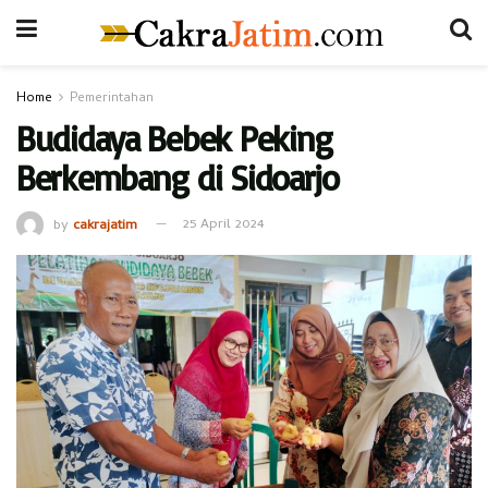
Home
Pemerintahan
Budidaya Bebek Peking
Berkembang di Sidoarjo
by
cakrajatim
25 April 2024