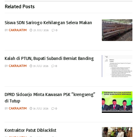
Pemasangan gambar itu bukan untuk tujuan politik. Tidak
Related
Posts
ada logo partai, dan tidak ada ajakan berpolitik Jadi apa
yang ditakutkan dari gambar baliho itu.
Siswa SDN Sarirogo Kehilangan Selera Makan
BY
CAKRAJATIM
23 JULI 2026
0
Sementara Kasatpol PP yang dikonfirmasi lewat whatsapp
nomor ponselnya perihal ini penurunan baliho, tidak
membalas pertanyaan. (hds)
Kalah di PTUN, Bupati Subandi Berniat Banding
BY
CAKRAJATIM
19 JULI 2026
0
DPRD Sidoarjo Minta Kawasan PSK “krengseng”
di Tutup
BY
CAKRAJATIM
16 JULI 2026
0
Kontraktor Patut Diblacklist