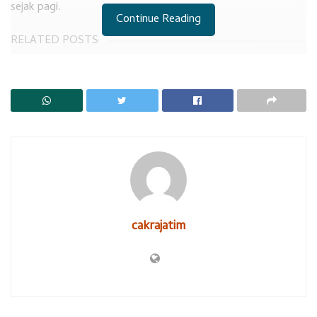
sejak pagi.
Continue Reading
RELATED POSTS
Siswa SDN Sarirogo Kehilangan Selera Makan
Kalah di PTUN, Bupati Subandi Berniat Banding
Pengguna jalan dari Waru, yang tiap hari melintas di Jl
Jenggolo, Suratno, mengatakan, saat minggu dirinya lewat
jalan raya Jenggolo baliho Ketua DPRD Sidoarjo itu masih
terlihat. Tapi selasa pagi tadi sudah tidak ada.
ketua DPRD, Usman, membenarkan baliho gambarnya
cakrajatim
diturunkan Satpol PP, pagi tadi. Ruang reklame jembatan
penyeberangan itu memang untuk Forkompimda. “Saya kan
anggota Forkompimda, kenapa tidak boleh pasang gambar
di situ, ” Ujarnya.