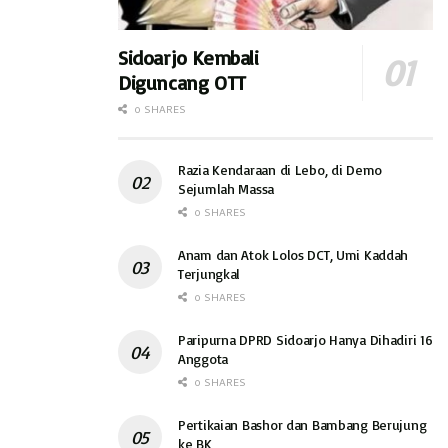
Sidoarjo Kembali
Diguncang OTT
0 SHARES
Razia Kendaraan di Lebo, di Demo
Sejumlah Massa
0 SHARES
Anam dan Atok Lolos DCT, Umi Kaddah
Terjungkal
0 SHARES
Paripurna DPRD Sidoarjo Hanya Dihadiri 16
Anggota
0 SHARES
Pertikaian Bashor dan Bambang Berujung
ke BK