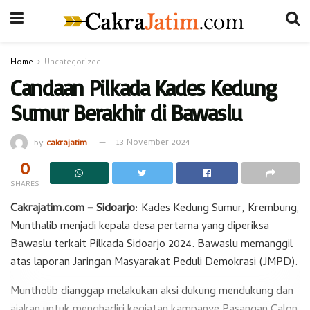
Home
Uncategorized
Candaan Pilkada Kades Kedung
Sumur Berakhir di Bawaslu
by
cakrajatim
13 November 2024
0
SHARES
Cakrajatim.com – Sidoarjo
: Kades Kedung Sumur, Krembung,
Munthalib menjadi kepala desa pertama yang diperiksa
Bawaslu terkait Pilkada Sidoarjo 2024. Bawaslu memanggil
atas laporan Jaringan Masyarakat Peduli Demokrasi (JMPD).
Muntholib dianggap melakukan aksi dukung mendukung dan
ajakan untuk menghadiri kegiatan kampanye Pasangan Calon