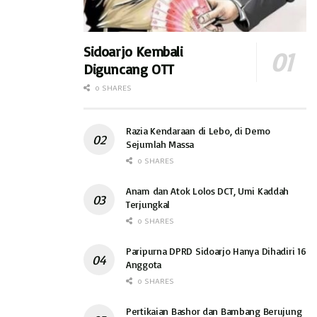
FKKD Sidoarjo saja.
“Saya tidak menyangka percakapan di WAG FKKD Sidoarjo
Sidoarjo Kembali
yang sifatnya bercanda antar sesama Kades akhirnya
Diguncang OTT
berdampak hukum, ” Ujarnya. Sembari berharap
0 SHARES
kesalahannya tidak ditiru kepala desa lain.(hds)
Razia Kendaraan di Lebo, di Demo
Sejumlah Massa
0 SHARES
Anam dan Atok Lolos DCT, Umi Kaddah
Terjungkal
0 SHARES
Paripurna DPRD Sidoarjo Hanya Dihadiri 16
Anggota
0 SHARES
Pertikaian Bashor dan Bambang Berujung