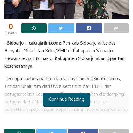
0
SHARES
–
Sidoarjo – cakrajatim.com:
Pemkab Sidoarjo antisipasi
Penyakit Mulut dan Kuku/PMK di Kabupaten Sidoarjo.
Hewan-hewan ternak di Kabupaten Sidoarjo akan dipantau
kesehatannya.
Terdapat beberapa tim diantaranya tim vaksinator dinas,
tim dari Unair, tim dari UWK serta tim dari PDHI dan
petugas teknis kecamatan. Tim tersebut akan dididampingi
Continue Reading
petugas dari TNI dan Polri. Tim-tim tersebut akan
berkeliling kepeternakan-kepeternakan milik warga Sidoarjo.
RELATED POSTS