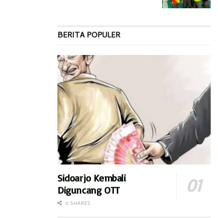
Kecamatan Sukodono, Wonoayu, Taman, Candi, Porong,
Tarik, Balongbendo, Waru, Gedangan dan Jabon.
BERITA POPULER
“Pengendalian penyakit PMK pada ternak dapat dilakukan
dengan dua hal, yakni dengan intervensi pencegahan dan
dengan intervensi pengobatan,”ujarnya.
H. Subandi menjabarkan pengendalian penyakit PMK dengan
intervensi pencegahan dapat dilakukan dengan berbagai
cara. Diantaranya dengan vaksinasi, sanitasi kandang serta
pengawasan kesehatan dan Komunikasi, Informasi dan
Edukasi/KIE. Sedangkan pengendalian penyakit PMK dengan
intervensi pengobatan yakni dengan terapi suportif pada
ternak yang sakit seperti pemberian antibiotik, analgesik dan
antipiretik.
Sidoarjo Kembali
Diguncang OTT
“Pada saat ini, populasi hewan rentan penyakit PMK di
0 SHARES
Kabupaten Sidoarjo pada sapi potong sebanyak 5.150 ekor,