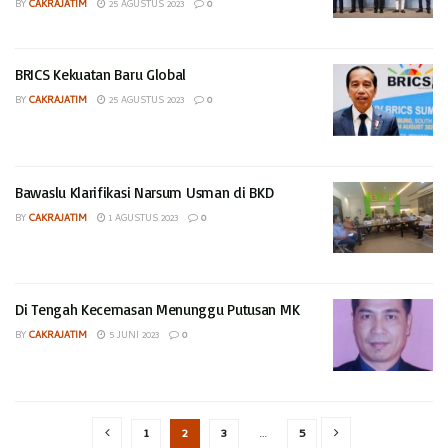
BY
CAKRAJATIM
25 AGUSTUS 2023
0
BRICS Kekuatan Baru Global
BY
CAKRAJATIM
25 AGUSTUS 2023
0
Bawaslu Klarifikasi Narsum Usman di BKD
BY
CAKRAJATIM
1 AGUSTUS 2023
0
Di Tengah Kecemasan Menunggu Putusan MK
BY
CAKRAJATIM
5 JUNI 2023
0
1
2
3
…
5