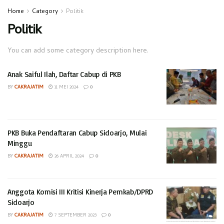
Home
Category
Politik
Politik
You can add some category description here.
Anak Saiful Ilah, Daftar Cabup di PKB
BY
CAKRAJATIM
11 MEI 2024
0
PKB Buka Pendaftaran Cabup Sidoarjo, Mulai
Minggu
BY
CAKRAJATIM
26 APRIL 2024
0
Anggota Komisi III Kritisi Kinerja Pemkab/DPRD
Sidoarjo
BY
CAKRAJATIM
7 SEPTEMBER 2023
0