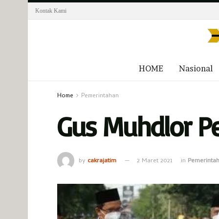
Kontak Kami
HOME
Nasional
Home
Pemerintahan
Gus Muhdlor P
by
cakrajatim
2 Maret 2021
in
Pemerinta