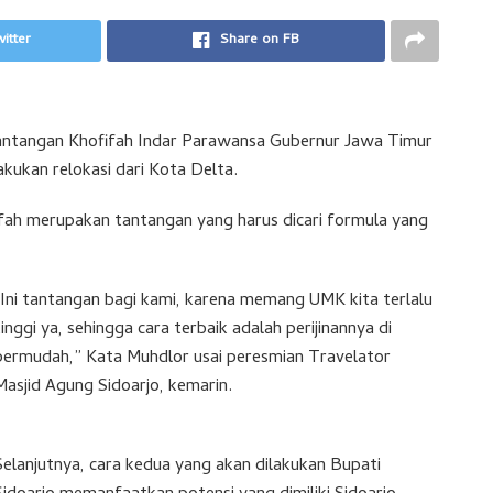
itter
Share on FB
antangan Khofifah Indar Parawansa Gubernur Jawa Timur
kukan relokasi dari Kota Delta.
fah merupakan tantangan yang harus dicari formula yang
“Ini tantangan bagi kami, karena memang UMK kita terlalu
tinggi ya, sehingga cara terbaik adalah perijinannya di
permudah,” Kata Muhdlor usai peresmian Travelator
Masjid Agung Sidoarjo, kemarin.
Selanjutnya, cara kedua yang akan dilakukan Bupati