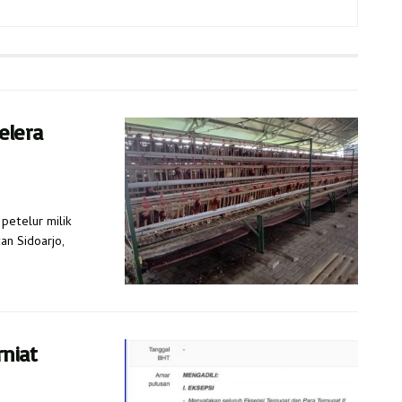
elera
petelur milik
n Sidoarjo,
rniat