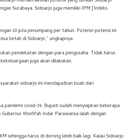
Sidoarjo memanfaatkan potensi yang dimiliki Sidoarjo.
engan Surabaya. Sidoarjo juga memiliki IPM [Indeks
engan 10 juta penumpang per tahun. Potensi-potensi ini
 bisa betah di Sidoarjo,” ungkapnya.
akukan pendekatan dengan para pengusaha. Tidak harus
 kekeluargaan juga akan dilakukan.
syarakat sidoarjo ini mendapatkan buah dari
asa pandemi covid-19, Bupati sudah menyiapkan beberapa
n Gubernur Khofifah Indar Parawansa ialah dengan
sehingga harus di dorong lebih baik lagi. Kalau Sidoarjo