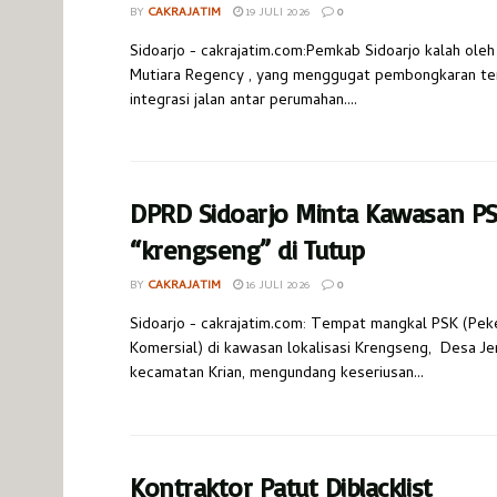
BY
CAKRAJATIM
19 JULI 2026
0
Sidoarjo - cakrajatim.com:Pemkab Sidoarjo kalah ole
Mutiara Regency , yang menggugat pembongkaran t
integrasi jalan antar perumahan....
DPRD Sidoarjo Minta Kawasan P
“krengseng” di Tutup
BY
CAKRAJATIM
16 JULI 2026
0
Sidoarjo - cakrajatim.com: Tempat mangkal PSK (Pek
Komersial) di kawasan lokalisasi Krengseng, Desa J
kecamatan Krian, mengundang keseriusan...
Kontraktor Patut Diblacklist