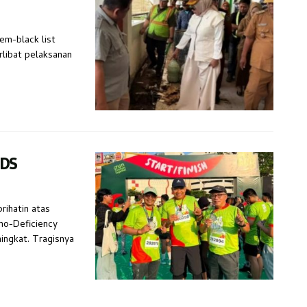
em-black list
rlibat pelaksanan
IDS
rihatin atas
no-Deficiency
ingkat. Tragisnya