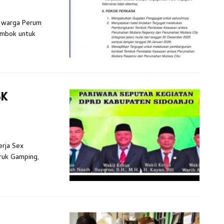
h warga Perum
embok untuk
SK
erja Sex
eruk Gamping,