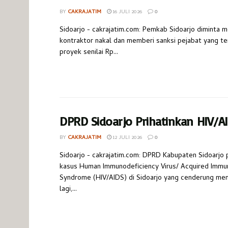
BY
CAKRAJATIM
16 JULI 2026
0
Sidoarjo - cakrajatim.com: Pemkab Sidoarjo diminta m
kontraktor nakal dan memberi sanksi pejabat yang te
proyek senilai Rp...
DPRD Sidoarjo Prihatinkan HIV/A
BY
CAKRAJATIM
12 JULI 2026
0
Sidoarjo - cakrajatim.com: DPRD Kabupaten Sidoarjo p
kasus Human Immunodeficiency Virus/ Acquired Immu
Syndrome (HIV/AIDS) di Sidoarjo yang cenderung men
lagi,...