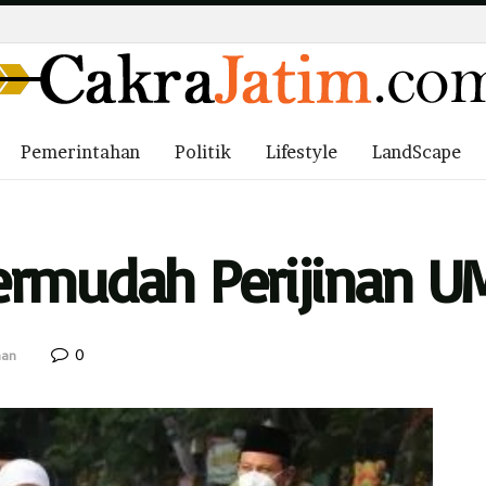
Pemerintahan
Politik
Lifestyle
LandScape
ermudah Perijinan 
0
han