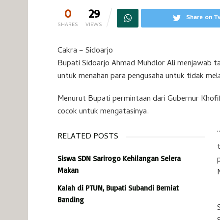
0
29
Share on Tw
SHARES
VIEWS
Cakra – Sidoarjo
Bupati Sidoarjo Ahmad Muhdlor Ali menjawab t
untuk menahan para pengusaha untuk tidak mela
Menurut Bupati permintaan dari Gubernur Khofi
cocok untuk mengatasinya.
RELATED POSTS
Siswa SDN Sarirogo Kehilangan Selera
Makan
Kalah di PTUN, Bupati Subandi Berniat
Banding