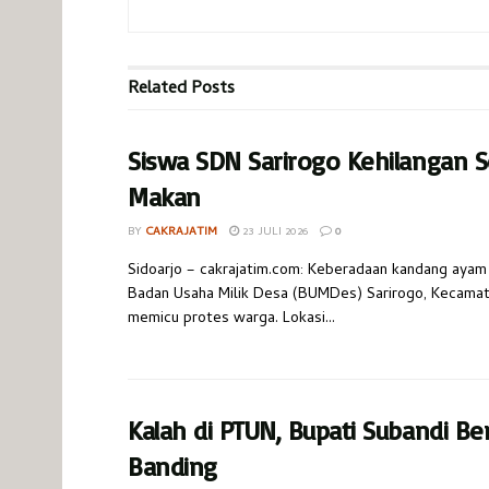
Related
Posts
Siswa SDN Sarirogo Kehilangan S
Makan
BY
CAKRAJATIM
23 JULI 2026
0
​Sidoarjo – cakrajatim.com: Keberadaan kandang ayam 
Badan Usaha Milik Desa (BUMDes) Sarirogo, Kecamata
memicu protes warga. Lokasi...
Kalah di PTUN, Bupati Subandi Be
Banding