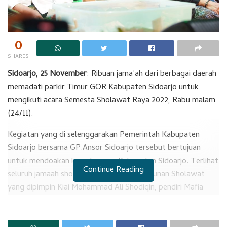
0
SHARES
Sidoarjo, 25 November
: Ribuan jama’ah dari berbagai daerah
memadati parkir Timur GOR Kabupaten Sidoarjo untuk
mengikuti acara Semesta Sholawat Raya 2022, Rabu malam
(24/11).
Kegiatan yang di selenggarakan Pemerintah Kabupaten
Sidoarjo bersama GP.Ansor Sidoarjo tersebut bertujuan
untuk mendoakan kemakmuran Kabupaten Sidoarjo. Terlihat
Continue Reading
seluruh jamaah sholawat larut dalam lantunan Sholawat
yang dipimpin Kiai Mohammad Ali Shodiqin, pendiri Mafia
Sholawat/Mafis.
RELATED POSTS