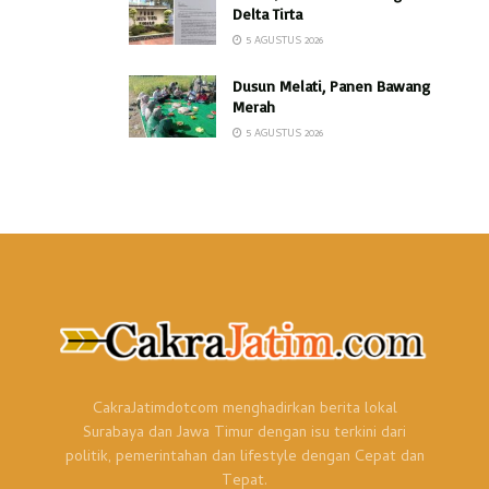
Delta Tirta
5 AGUSTUS 2026
Dusun Melati, Panen Bawang
Merah
5 AGUSTUS 2026
CakraJatimdotcom menghadirkan berita lokal
Surabaya dan Jawa Timur dengan isu terkini dari
politik, pemerintahan dan lifestyle dengan Cepat dan
Tepat.