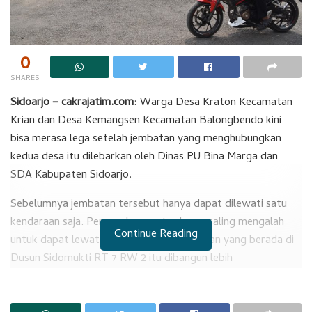
0
SHARES
Sidoarjo – cakrajatim.com
: Warga Desa Kraton Kecamatan
Krian dan Desa Kemangsen Kecamatan Balongbendo kini
bisa merasa lega setelah jembatan yang menghubungkan
kedua desa itu dilebarkan oleh Dinas PU Bina Marga dan
SDA Kabupaten Sidoarjo.
Sebelumnya jembatan tersebut hanya dapat dilewati satu
kendaraan saja. Pengendara motor harus saling mengalah
Continue Reading
untuk dapat lewat. Kini tidak lagi. Jembatan yang berada di
Dusun Sidomukti RT 7 RW 2 itu dibangun lebih
representatif.
RELATED POSTS