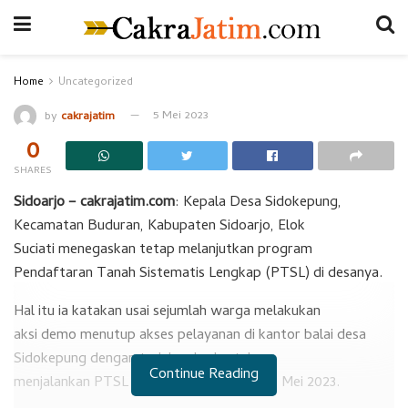
Home
Uncategorized
by
cakrajatim
5 Mei 2023
0
SHARES
Sidoarjo – cakrajatim.com
: Kepala Desa Sidokepung,
Kecamatan Buduran, Kabupaten Sidoarjo, Elok
Suciati menegaskan tetap melanjutkan program
Pendaftaran Tanah Sistematis Lengkap (PTSL) di desanya.
Hal itu ia katakan usai sejumlah warga melakukan
aksi demo menutup akses pelayanan di kantor balai desa
Sidokepung dengan tuduhan kades tak
Continue Reading
menjalankan PTSL sesuai regulasi, Kamis 4 Mei 2023.