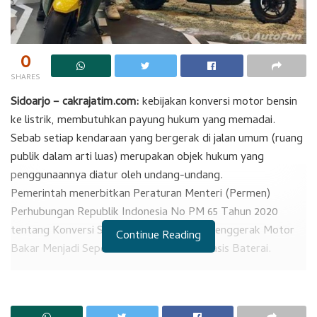
0
SHARES
Sidoarjo – cakrajatim.com:
kebijakan konversi motor bensin
ke listrik, membutuhkan payung hukum yang memadai.
Sebab setiap kendaraan yang bergerak di jalan umum (ruang
publik dalam arti luas) merupakan objek hukum yang
penggunaannya diatur oleh undang-undang.
Pemerintah menerbitkan Peraturan Menteri (Permen)
Perhubungan Republik Indonesia No PM 65 Tahun 2020
tentang Konversi Sepeda Motor dengan Penggerak Motor
Continue Reading
Bakar Menjadi Sepeda Motor Listrik Berbasis Baterai.
Disebutkan pada dasarnya semua sepeda motor penggerak
motor bakar yang telah teregistrasi dan teridentifikasi dapat
dilakukan konversi menjadi motor listrik berbasis baterai.