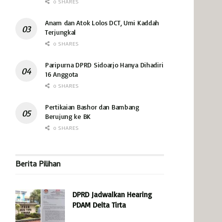
0 SHARES
Anam dan Atok Lolos DCT, Umi Kaddah
Terjungkal
0 SHARES
Paripurna DPRD Sidoarjo Hanya Dihadiri
16 Anggota
0 SHARES
Pertikaian Bashor dan Bambang
Berujung ke BK
0 SHARES
Berita Pilihan
DPRD Jadwalkan Hearing
PDAM Delta Tirta