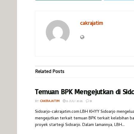
cakrajatim
Related
Posts
Temuan BPK Mengejutkan di Sido
BY
CAKRAJATIM
6 JULI 2026
0
Sidoarjo-cakrajatim.com:LBH KHYY Sidoarjo mengelua
mengejutkan terkait temuan BPK terkait kelebihan b
proyek startegi Sidoarjo. Dalam lamannya, LBH...