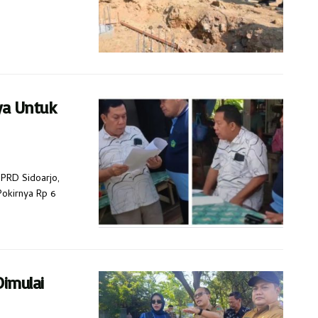
ya Untuk
DPRD Sidoarjo,
okirnya Rp 6
imulai