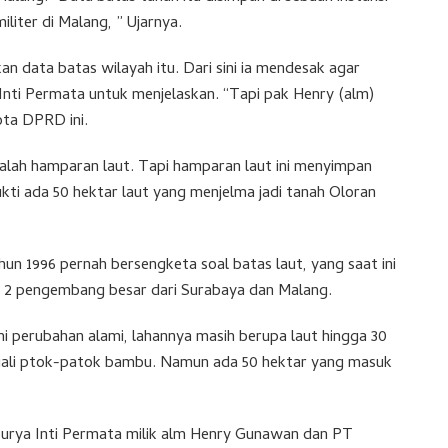
militer di Malang, ” Ujarnya.
n data batas wilayah itu. Dari sini ia mendesak agar
ti Permata untuk menjelaskan. “Tapi pak Henry (alm)
ota DPRD ini.
alah hamparan laut. Tapi hamparan laut ini menyimpan
bukti ada 50 hektar laut yang menjelma jadi tanah Oloran
n 1996 pernah bersengketa soal batas laut, yang saat ini
ing 2 pengembang besar dari Surabaya dan Malang.
 perubahan alami, lahannya masih berupa laut hingga 30
cuali ptok-patok bambu. Namun ada 50 hektar yang masuk
rya Inti Permata milik alm Henry Gunawan dan PT