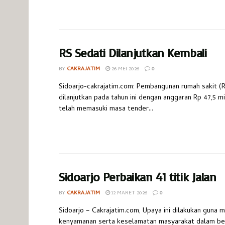
RS Sedati Dilanjutkan Kembali
BY
CAKRAJATIM
26 MEI 2026
0
Sidoarjo-cakrajatim.com: Pembangunan rumah sakit (R
dilanjutkan pada tahun ini dengan anggaran Rp 47,5 mi
telah memasuki masa tender...
Sidoarjo Perbaikan 41 titik Jalan
BY
CAKRAJATIM
12 MARET 2026
0
Sidoarjo – Cakrajatim.com, Upaya ini dilakukan guna 
kenyamanan serta keselamatan masyarakat dalam bera