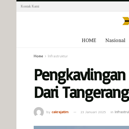
Kontak Kami
HOME
Nasional
Home
Infrastruktur
Pengkavlingan 
Dari Tangerang
by
cakrajatim
23 Januari 2025
in
Infrastru