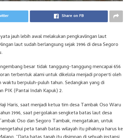
itter
Share on FB
yata jauh lebih awal melakukan pengkavlingan laut
ingan laut sudah berlangsung sejak 1996 di desa Segoro
u.
pengembang besar tidak tanggung-tanggung mencapai 656
ran terbentuk alami untuk dikelola menjadi properti oleh
n waktu berpuluh-puluh tahun. Sedangkan yang di
n PIK (Pantai Indah Kapuk) 2.
Haji Haris, saat menjadi ketua tim desa Tambak Oso Waru
tahun 1996, saat pergolakan sengketa batas laut desa
Tambak Oso dan Segoro Tambak, mengatakan, untuk
mengetahui peta tanah batas wilayah itu pihaknya harus ke
Malang. “Data batas tanah itu disimpan di sebuah instansi