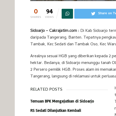
0
94
Share on Tw
SHARES
VIEWS
Sidoarjo – Cakrajatim.com :
Di Kab Sidoarjo tern
daripada Tangerang, Banten. Tepatnya pengkavl
Tambak, Kec Sedati dan Tambak Oso, Kec War
Arealnya sesuai HGB yang diberikan kepada 2 
hektar. Bedanya, di Sidoarjo menunggu tanah Olo
2 Persero pemilik HGB. Proses alam ini memaka
Tangerang, langsung di reklamasi untuk perluasa
RELATED POSTS
Temuan BPK Mengejutkan di Sidoarjo
RS Sedati Dilanjutkan Kembali