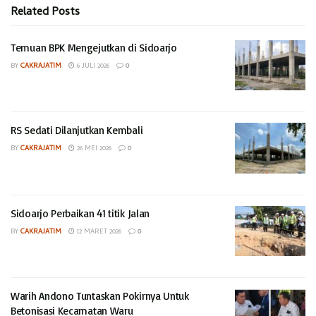
(Hadi)
Related
Posts
Temuan BPK Mengejutkan di Sidoarjo
BY
CAKRAJATIM
6 JULI 2026
0
RS Sedati Dilanjutkan Kembali
BY
CAKRAJATIM
26 MEI 2026
0
Sidoarjo Perbaikan 41 titik Jalan
BY
CAKRAJATIM
12 MARET 2026
0
Warih Andono Tuntaskan Pokirnya Untuk
Betonisasi Kecamatan Waru