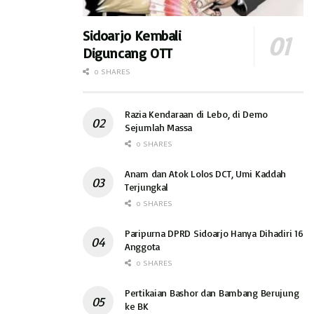
Sidoarjo Kembali
Diguncang OTT
0 SHARES
Razia Kendaraan di Lebo, di Demo
Sejumlah Massa
0 SHARES
Anam dan Atok Lolos DCT, Umi Kaddah
Terjungkal
0 SHARES
Paripurna DPRD Sidoarjo Hanya Dihadiri 16
Anggota
0 SHARES
Pertikaian Bashor dan Bambang Berujung
ke BK