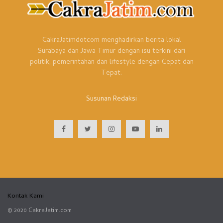
menyuburkan demokrasi, menunjukkan ASEAN sebagai
keluarga memiliki kedudukan yang setara.
Tantangan masa depan semakin berat dan mengakibatkan
CakraJatimdotcom menghadirkan berita lokal
perebutan pengaruh oleh kekuatan besar. Tapi ASEAN
Surabaya dan Jawa Timur dengan isu terkini dari
sepakat menolak menjadi proxy bagi kekuatan manapun.
politik, pemerintahan dan lifestyle dengan Cepat dan
ASEAN bekerja sama dengan negara manapun dengan
Tepat.
menjunjung tinggi perdamaian dan kemakmuran.
Susunan Redaksi
(Putry dya)
Kontak Kami
© 2020 CakraJatim.com