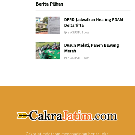
yang lain diantaranya yaitu:
Berita Pilihan
DPRD Jadwalkan Hearing PDAM
Delta Tirta
5 AGUSTUS 2026
Dusun Melati, Panen Bawang
Merah
5 AGUSTUS 2026
Pemberian dan penyediaan layanan kesehatan gratis
kepada masyarakat sekitar perusahaan dan biaya yang
ringan untuk masyarakat umum.
CakraJatimdotcom menghadirkan berita lokal