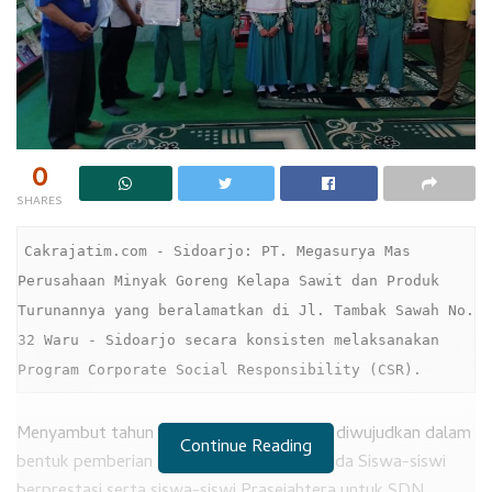
0
SHARES
Cakrajatim.com - Sidoarjo: PT. Megasurya Mas 
Perusahaan Minyak Goreng Kelapa Sawit dan Produk 
Turunannya yang beralamatkan di Jl. Tambak Sawah No. 
32 Waru - Sidoarjo secara konsisten melaksanakan 
Program Corporate Social Responsibility (CSR). 
Menyambut tahun ajaran baru, CSR kali ini diwujudkan dalam
Continue Reading
bentuk pemberian bantuan Beasiswa kepada Siswa-siswi
berprestasi serta siswa-siswi Prasejahtera untuk SDN