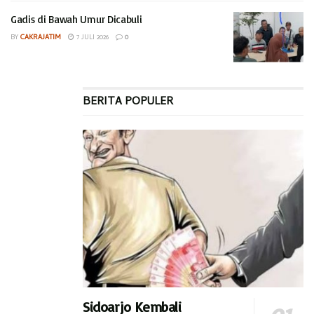
Gadis di Bawah Umur Dicabuli
RELATED POSTS
BY
CAKRAJATIM
7 JULI 2026
0
Proyek SMPN 2 Diduga Jadi Bancakan
Penghuni Liponsos Sidoarjo Kian Merana
BERITA POPULER
Sidoarjo Kembali