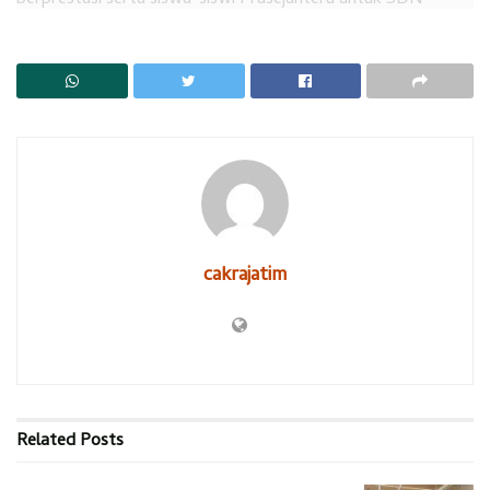
Tambak Sawah, SDN Tambakrejo, MI Darul Ulum, MI Nurul
Ikhlas yang berada di Wilayah Desa Tambak Sawah dan
Tambakrejo.
cakrajatim
Related
Posts
Wakil perusahaan serahkan bea siswa