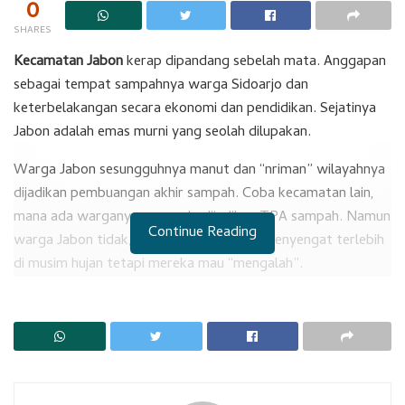
0
SHARES
Kecamatan Jabon
kerap dipandang sebelah mata. Anggapan
sebagai tempat sampahnya warga Sidoarjo dan
keterbelakangan secara ekonomi dan pendidikan. Sejatinya
Jabon adalah emas murni yang seolah dilupakan.
Warga Jabon sesungguhnya manut dan “nriman” wilayahnya
dijadikan pembuangan akhir sampah. Coba kecamatan lain,
mana ada warganya yang rela dijadikan TPA sampah. Namun
Continue Reading
warga Jabon tidak, kendati bau sampah menyengat terlebih
di musim hujan tetapi mereka mau “mengalah”.
RELATED POSTS
Temuan BPK Mengejutkan di Sidoarjo
RS Sedati Dilanjutkan Kembali