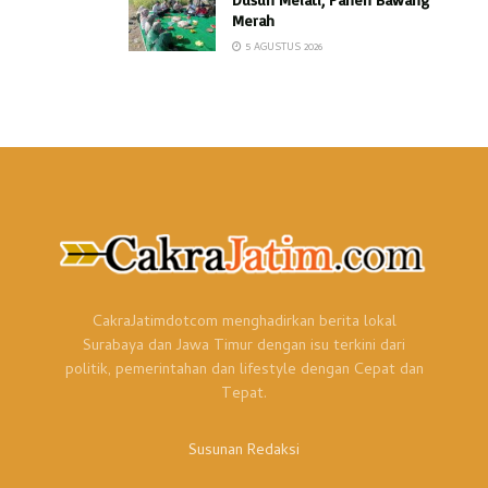
Merah
5 AGUSTUS 2026
CakraJatimdotcom menghadirkan berita lokal
Surabaya dan Jawa Timur dengan isu terkini dari
politik, pemerintahan dan lifestyle dengan Cepat dan
Tepat.
Susunan Redaksi