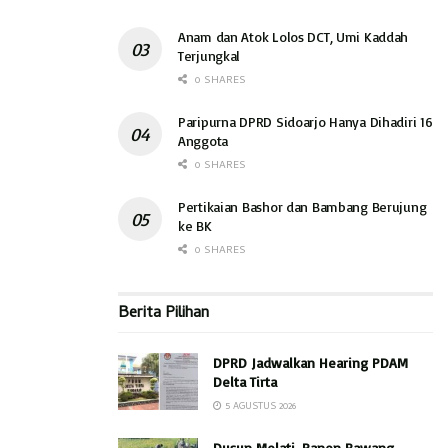
Anam dan Atok Lolos DCT, Umi Kaddah
Terjungkal
0 SHARES
Paripurna DPRD Sidoarjo Hanya Dihadiri 16
Anggota
0 SHARES
Pertikaian Bashor dan Bambang Berujung
ke BK
0 SHARES
Berita Pilihan
DPRD Jadwalkan Hearing PDAM
Delta Tirta
5 AGUSTUS 2026
Dusun Melati, Panen Bawang