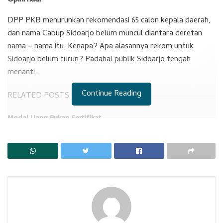
Opini hadi
DPP PKB menurunkan rekomendasi 65 calon kepala daerah,
dan nama Cabup Sidoarjo belum muncul diantara deretan
nama – nama itu. Kenapa? Apa alasannya rekom untuk
Sidoarjo belum turun? Padahal publik Sidoarjo tengah
menanti.
Continue Reading
RELATED POSTS
Modal Uang Bukan Sertifikat
peluru Tajam atau Peluru Hampa
Mengapa Sidoarjo dibedakan dengan daerah lain yang sudah
turun rekomendasinya seperti Jombang, Pasuruan, Lumajang,
Surabaya. Sehingga ada waktu panjang dari pemilik rekom
untuk mengkosolidasi pendukungnya dan melakukan
branding.