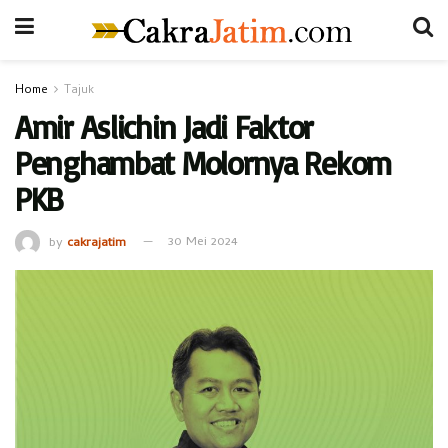
Home
Tajuk
Amir Aslichin Jadi Faktor
Penghambat Molornya Rekom
PKB
by
cakrajatim
30 Mei 2024