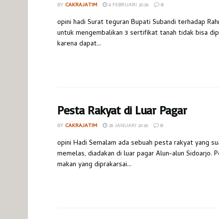
BY
CAKRAJATIM
4 FEBRUARI 2026
0
opini hadi Surat teguran Bupati Subandi terhadap Rah
untuk mengembalikan 3 sertifikat tanah tidak bisa d
karena dapat...
Pesta Rakyat di Luar Pagar
BY
CAKRAJATIM
28 JANUARI 2026
0
opini Hadi Semalam ada sebuah pesta rakyat yang s
memelas, diadakan di luar pagar Alun-alun Sidoarjo. 
makan yang diprakarsai...