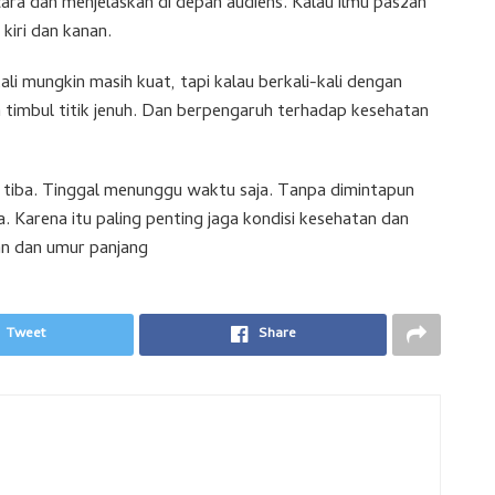
ara dan menjelaskan di depan audiens. Kalau ilmu pas2an
kiri dan kanan.
kali mungkin masih kuat, tapi kalau berkali-kali dengan
 timbul titik jenuh. Dan berpengaruh terhadap kesehatan
an tiba. Tinggal menunggu waktu saja. Tanpa dimintapun
. Karena itu paling penting jaga kondisi kesehatan dan
tan dan umur panjang
Tweet
Share