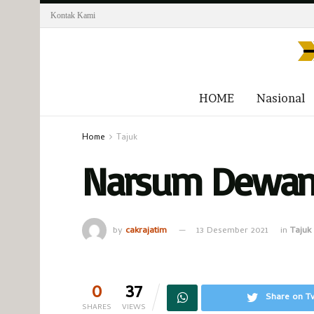
Kontak Kami
HOME
Nasional
Home
Tajuk
Narsum Dewa
by
cakrajatim
13 Desember 2021
in
Tajuk
0
37
Share on Tw
SHARES
VIEWS