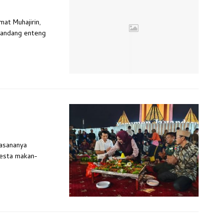
mat Muhajirin,
ipandang enteng
uasananya
Pesta makan-