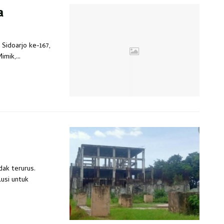
a
Sidoarjo ke-167,
mik,...
dak terurus.
usi untuk