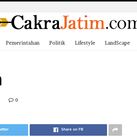
Pemerintahan
Politik
Lifestyle
LandScape
n
0
itter
Share on FB