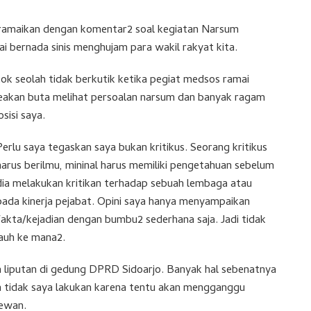
diramaikan dengan komentar2 soal kegiatan Narsum
 bernada sinis menghujam para wakil rakyat kita.
ok seolah tidak berkutik ketika pegiat medsos ramai
g seakan buta melihat persoalan narsum dan banyak ragam
sisi saya.
Perlu saya tegaskan saya bukan kritikus. Seorang kritikus
harus berilmu, mininal harus memiliki pengetahuan sebelum
dia melakukan kritikan terhadap sebuah lembaga atau
pada kinerja pejabat. Opini saya hanya menyampaikan
fakta/kejadian dengan bumbu2 sederhana saja. Jadi tidak
jauh ke mana2.
n liputan di gedung DPRD Sidoarjo. Banyak hal sebenatnya
an tidak saya lakukan karena tentu akan mengganggu
dewan.