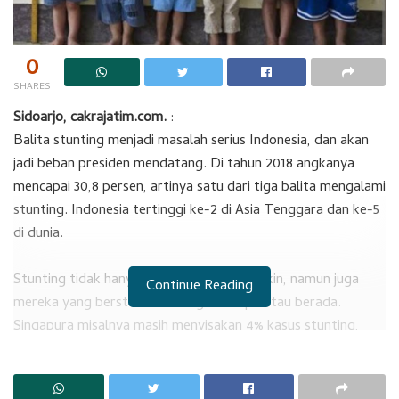
0
SHARES
Sidoarjo, cakrajatim.com.
:
Balita stunting menjadi masalah serius Indonesia, dan akan
jadi beban presiden mendatang. Di tahun 2018 angkanya
mencapai 30,8 persen, artinya satu dari tiga balita mengalami
stunting. Indonesia tertinggi ke-2 di Asia Tenggara dan ke-5
di dunia.
Stunting tidak hanya dialami keluarga miskin, namun juga
Continue Reading
mereka yang berstatus keluarga mampu atau berada.
Singapura misalnya masih menyisakan 4% kasus stunting,
meskipun angka ini capaian terbaik di kawasan Asia.
Tingginya angka stunting di Indonesia sangat kompleks.
Kerugian negara akibat stunting diperkirakan Rp 300 triliun